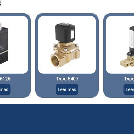
s
 6126
Type 6407
Type
 más
Leer más
Lee