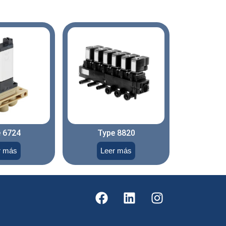
 6724
Type 8820
r más
Leer más